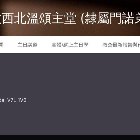
西北溫頌主堂 (隸屬門諾
間
主日講道
實體/網上主日學
教會最新報告與
da, V7L 1V3