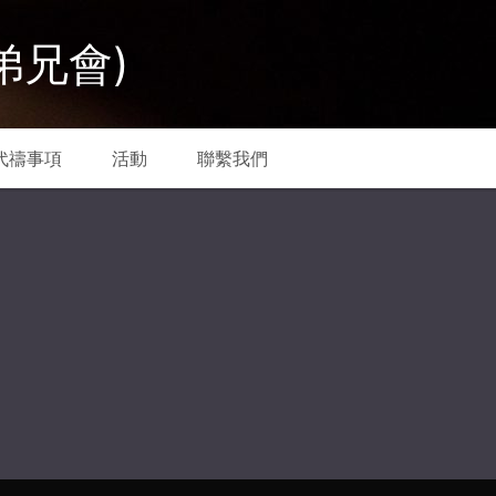
弟兄會)
代禱事項
活動
聯繫我們