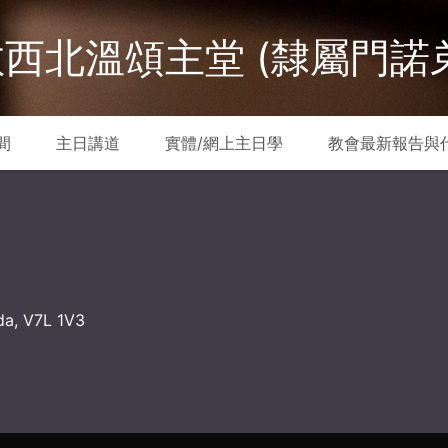
西北溫頌主堂 (隸屬門諾
間
主日講道
實體/網上主日學
教會最新報告與
da, V7L 1V3