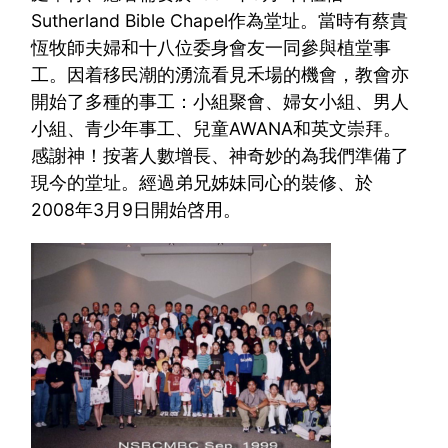
Sutherland Bible Chapel作為堂址。當時有蔡貴
恆牧師夫婦和十八位委身會友一同參與植堂事
工。因着移民潮的湧流看見禾場的機會，教會亦
開始了多種的事工：小組聚會、婦女小組、男人
小組、青少年事工、兒童AWANA和英文崇拜。
感謝神！按著人數增長、神奇妙的為我們準備了
現今的堂址。經過弟兄姊妹同心的裝修、於
2008年3月9日開始啓用。