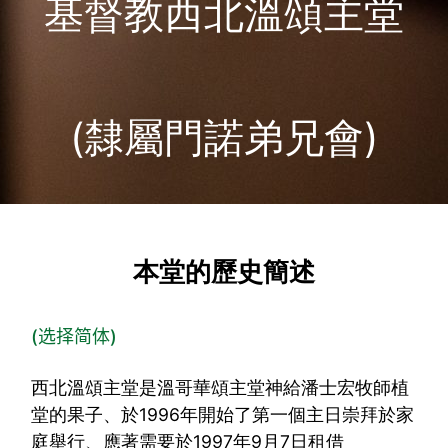
基督教西北溫頌主堂
(隸屬門諾弟兄會)
本堂的歷史簡述
(选择简体)
西北溫頌主堂是溫哥華頌主堂神給潘士宏牧師植
堂的果子、於1996年開始了第一個主日崇拜於家
庭舉行、應著需要於1997年9月7日租借