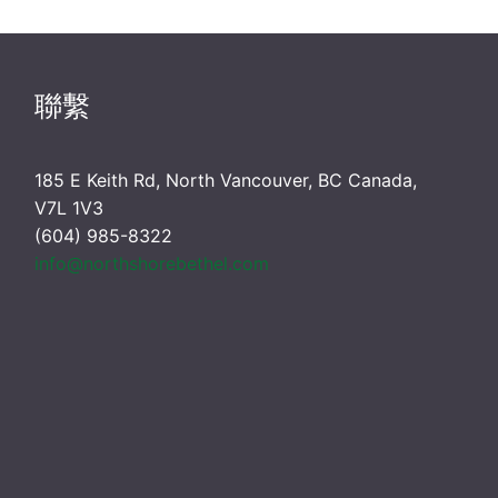
聯繫
185 E Keith Rd, North Vancouver, BC Canada,
V7L 1V3
(604) 985-8322
info@northshorebethel.com