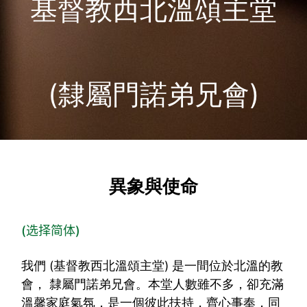
基督教西北溫頌主堂
(隸屬門諾弟兄會)
異象與使命
(选择简体)
我們 (基督教西北溫頌主堂) 是一間位於北溫的教
會， 隸屬門諾弟兄會。本堂人數雖不多，卻充滿
溫馨家庭氣氛，是一個彼此扶持，齊心事奉，同