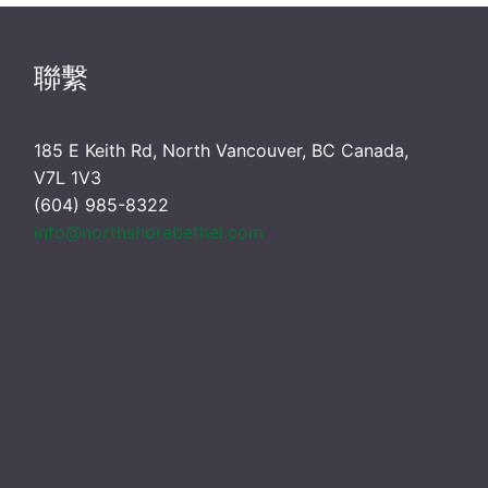
聯繫
185 E Keith Rd, North Vancouver, BC Canada,
V7L 1V3
(604) 985-8322
info@northshorebethel.com