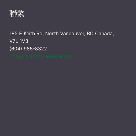
聯繫
185 E Keith Rd, North Vancouver, BC Canada,
V7L 1V3
(604) 985-8322
info@northshorebethel.com