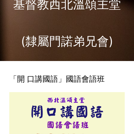
基督教西北溫頌主堂
(隸屬門諾弟兄會)
「開 口講國語」國語會語班