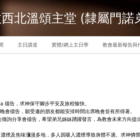
西北溫頌主堂 (隸屬門諾
間
主日講道
實體/網上主日學
教會最新報告與
ynda 禱告，求神保守腳步平安及旅程愉快。
音晚會禱告，願受邀的朋友都能安排時間出席晚會並有所得著。
向徵詢分享會禱告，希望弟兄姊妹踴躍發言，為教會未來方向提
，濃煙及焦味瀰漫多地，多人因吸入濃煙導致身體不適。求神憐