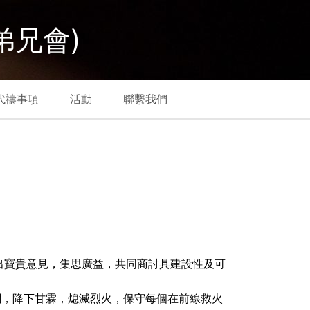
弟兄會)
代禱事項
活動
聯繫我們
出寶貴意見，集思廣益，共同商討具建設性及可
憫，降下甘霖，熄滅烈火，保守每個在前線救火