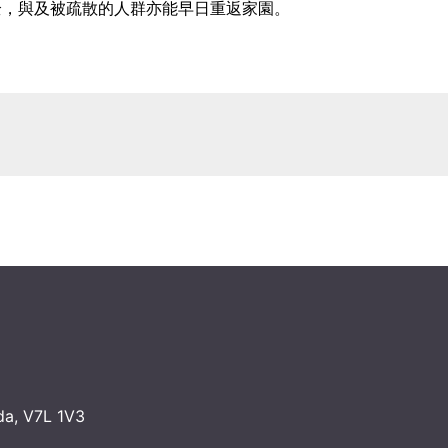
全，與及被疏散的人群亦能早日重返家園。
da, V7L 1V3