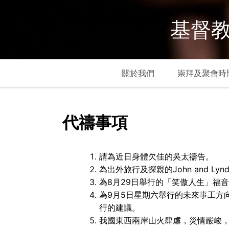
基督教
關於我們
崇拜及聚會時
代禱事項
請為近日身體欠佳的吳太禱告。
為出外旅行及探親的John and L
為8月29日舉行的「笑傲人生」福
為9月5日星期六舉行的未來事工方
行的建議。
我國東西兩岸山火肆虐，災情嚴峻