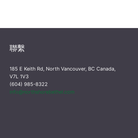
聯繫
185 E Keith Rd, North Vancouver, BC Canada,
V7L 1V3
(604) 985-8322
info@northshorebethel.com